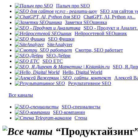
Палыч про SEO
SEO для сайтов ус
ChatGPT, AI, Python дл...
Заметки SEOшника
SEO - Продукт и Аналит..
Нейросетевой SEOшник
SEO Фишки
SiteAnalyzer
Смотри, SEO работает
SEO-Де́бри
SEO ETC
SEO, Я.Дире
Hello, Digital World
Алексей Ва
Результативное SEO
Все каналы
SEO-специалисты
SEO-компании
Стена
“Продуктайзинг”