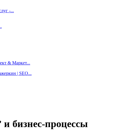
луг -...
.
кт & Маркет...
жеркин | SEO...
 и бизнес-процессы