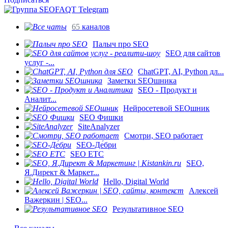
65
каналов
Палыч про SEO
SEO для сайтов
услуг -...
ChatGPT, AI, Python дл...
Заметки SEOшника
SEO - Продукт и
Аналит...
Нейросетевой SEOшник
SEO Фишки
SiteAnalyzer
Смотри, SEO работает
SEO-Де́бри
SEO ETC
SEO,
Я.Директ & Маркет...
Hello, Digital World
Алексей
Важеркин | SEO...
Результативное SEO