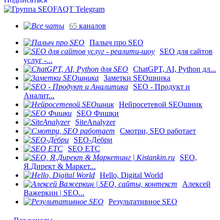
65
каналов
Палыч про SEO
SEO для сайтов
услуг -...
ChatGPT, AI, Python дл...
Заметки SEOшника
SEO - Продукт и
Аналит...
Нейросетевой SEOшник
SEO Фишки
SiteAnalyzer
Смотри, SEO работает
SEO-Де́бри
SEO ETC
SEO,
Я.Директ & Маркет...
Hello, Digital World
Алексей
Важеркин | SEO...
Результативное SEO