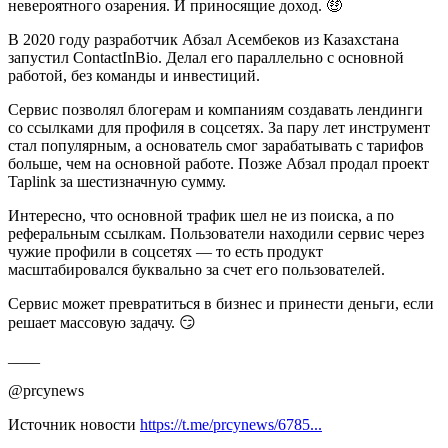
невероятного озарения. И приносящие доход. 🤑
В 2020 году разработчик Абзал Асембеков из Казахстана
запустил ContactInBio. Делал его параллельно с основной
работой, без команды и инвестиций.
Сервис позволял блогерам и компаниям создавать лендинги
со ссылками для профиля в соцсетях. За пару лет инструмент
стал популярным, а основатель смог зарабатывать с тарифов
больше, чем на основной работе. Позже Абзал продал проект
Taplink за шестизначную сумму.
Интересно, что основной трафик шел не из поиска, а по
реферальным ссылкам. Пользователи находили сервис через
чужие профили в соцсетях — то есть продукт
масштабировался буквально за счет его пользователей.
Сервис может превратиться в бизнес и принести деньги, если
решает массовую задачу. 😏
____
@prcynews
Источник новости
https://t.me/prcynews/6785...